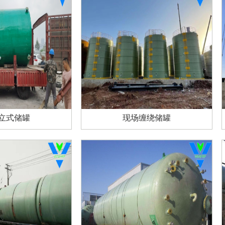
米立式储罐
现场缠绕储罐